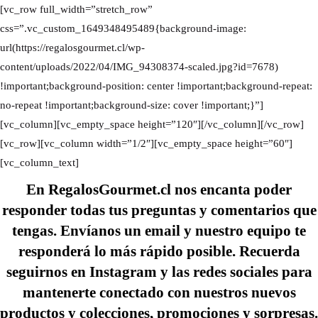
[vc_row full_width=”stretch_row”
css=”.vc_custom_1649348495489{background-image:
url(https://regalosgourmet.cl/wp-
content/uploads/2022/04/IMG_94308374-scaled.jpg?id=7678)
!important;background-position: center !important;background-repeat:
no-repeat !important;background-size: cover !important;}”]
[vc_column][vc_empty_space height=”120″][/vc_column][/vc_row]
[vc_row][vc_column width=”1/2″][vc_empty_space height=”60″]
[vc_column_text]
En
RegalosGourmet.cl
nos encanta poder
responder todas tus preguntas y comentarios que
tengas. Envíanos un email y nuestro equipo te
responderá lo más rápido posible. Recuerda
seguirnos en Instagram y las redes sociales para
mantenerte conectado con nuestros nuevos
productos y colecciones, promociones y sorpresas.