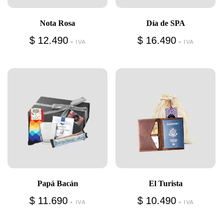
Nota Rosa
Día de SPA
$
12.490
$
16.490
+ IVA
+ IVA
Papá Bacán
El Turista
$
11.690
$
10.490
+ IVA
+ IVA