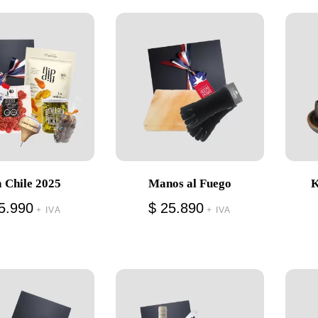
a Chile 2025
Manos al Fuego
K
5.990
$
25.890
+ IVA
+ IVA