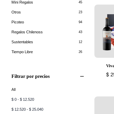
Mini Regalos
45
Otros
23
Picoteo
94
Regalos Chilenoss
43
Sustentables
12
Tiempo Libre
26
Viv
$
2
Filtrar por precios
All
$
0
-
$
12.520
$
12.520
-
$
25.040