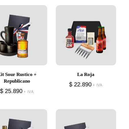
it Sour Rustico +
La Roja
Republicano
$
22.890
+ IVA
$
25.890
+ IVA