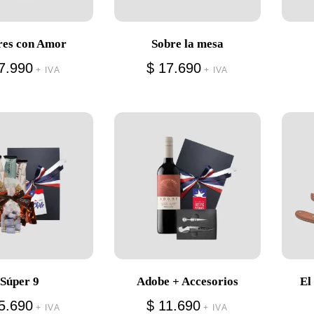
res con Amor
Sobre la mesa
7.990
$
17.690
+ IVA
+ IVA
Súper 9
Adobe + Accesorios
El
5.690
$
11.690
+ IVA
+ IVA