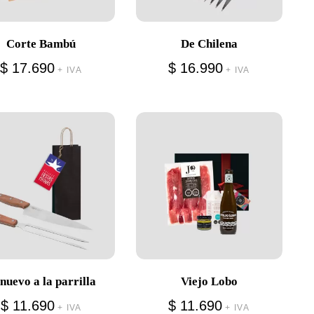
Corte Bambú
De Chilena
$
17.690
$
16.990
+ IVA
+ IVA
 nuevo a la parrilla
Viejo Lobo
$
11.690
$
11.690
+ IVA
+ IVA