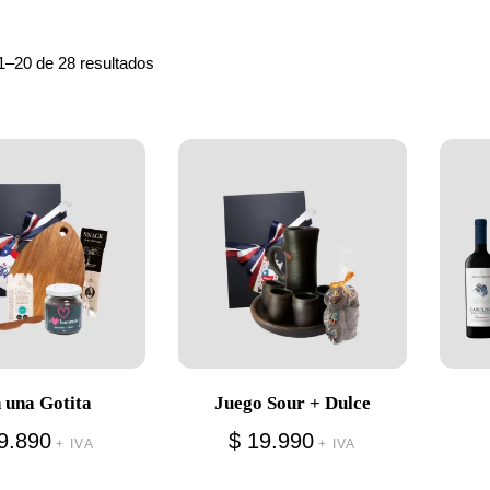
1–20 de 28 resultados
 una Gotita
Juego Sour + Dulce
9.890
$
19.990
+ IVA
+ IVA