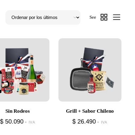
See
Sin Rodeos
Grill + Sabor Chileno
$
50.090
$
26.490
+ IVA
+ IVA