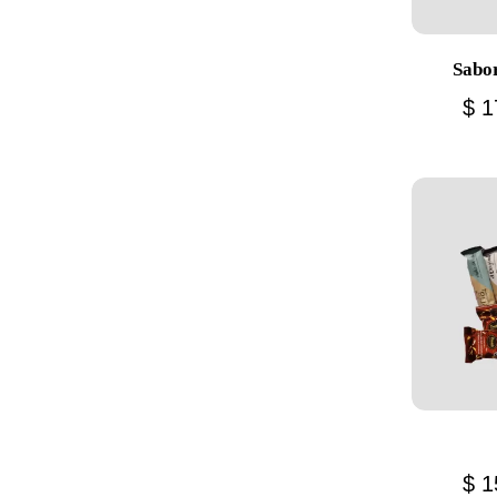
Sabo
$
1
$
1