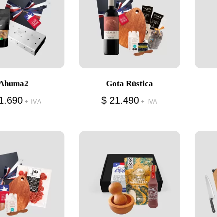
Ahuma2
Gota Rústica
1.690
$
21.490
+ IVA
+ IVA