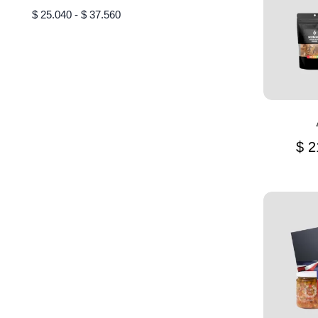
$
25.040
-
$
37.560
$
2