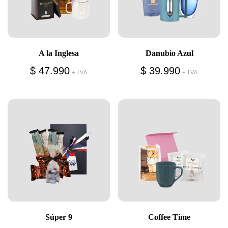
A la Inglesa
Danubio Azul
$
47.990
$
39.990
+ IVA
+ IVA
Súper 9
Coffee Time