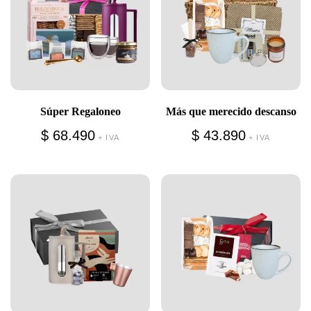
Súper Regaloneo
Más que merecido descanso
$
68.490
$
43.890
+ IVA
+ IVA