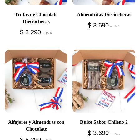
Trufas de Chocolate
Almendritas Dieciocheras
Dieciocheras
$
3.690
+ IVA
$
3.290
+ IVA
Alfajores y Almendras con
Dulce Sabor Chileno 2
Chocolate
$
3.690
+ IVA
$
6.290