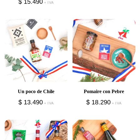
$
15.490
+ IVA
Un poco de Chile
Pomaire con Pebre
$
13.490
$
18.290
+ IVA
+ IVA