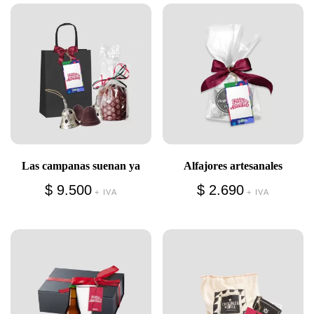
Las campanas suenan ya
Alfajores artesanales
$
9.500
$
2.690
+ IVA
+ IVA