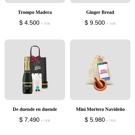
Trompo Madera
Ginger Bread
$
4.500
$
9.500
+ IVA
+ IVA
De duende en duende
Mini Mortero Navideño
$
7.490
$
5.980
+ IVA
+ IVA