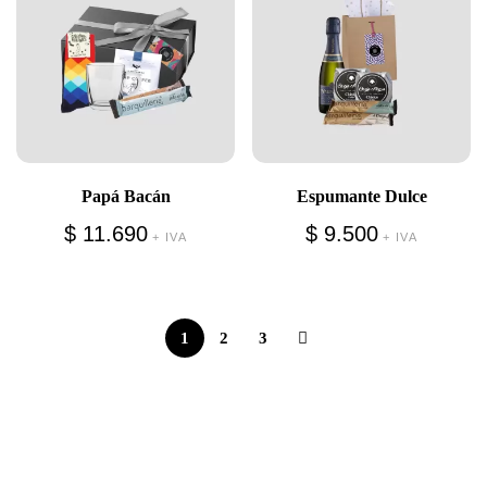
Papá Bacán
Espumante Dulce
$
11.690
$
9.500
+ IVA
+ IVA
1
2
3