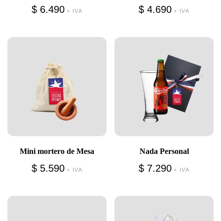
$
6.490
$
4.690
+ IVA
+ IVA
Mini mortero de Mesa
Nada Personal
$
5.590
$
7.290
+ IVA
+ IVA