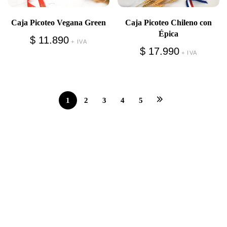
Caja Picoteo Vegana Green
Caja Picoteo Chileno con
Épica
$
11.890
+ IVA
$
17.990
+ IVA
1
2
3
4
5