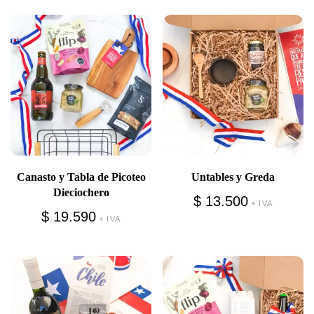
Canasto y Tabla de Picoteo
Untables y Greda
Dieciochero
$
13.500
+ IVA
$
19.590
+ IVA