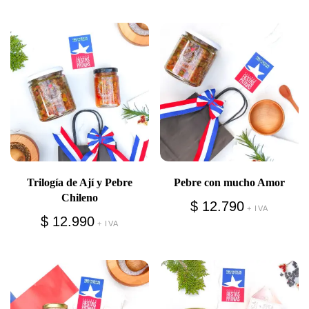
Trilogía de Ají y Pebre
Pebre con mucho Amor
Chileno
$
12.790
+ IVA
$
12.990
+ IVA