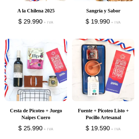
A la Chilena 2025
Sangría y Sabor
$
29.990
$
19.990
+ IVA
+ IVA
Cesta de Picoteo + Juego
Fuente + Picoteo Listo +
Naipes Cuero
Pocillo Artesanal
$
25.990
$
19.590
+ IVA
+ IVA