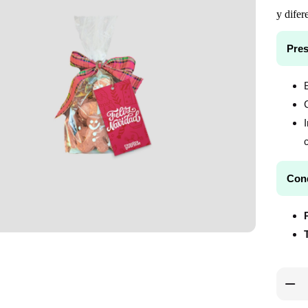
y difer
Pres
c
Con