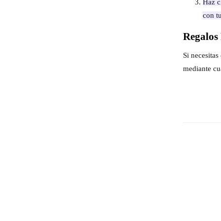
Haz cl
con t
Regalos 
Si necesita
mediante cu