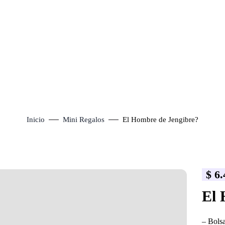
Inicio
Mini Regalos
El Hombre de Jengibre?
$
6.
lick to enlarge
El 
– Bolsa