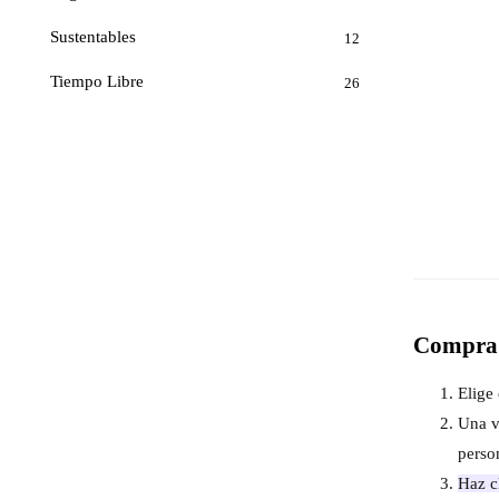
Sustentables
12
Tiempo Libre
26
Compra 
Elige 
Una v
perso
Haz cl