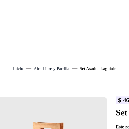
Inicio
Aire Libre y Parrilla
Set Asados Laguiole
$
46
lick to enlarge
Set
Este r