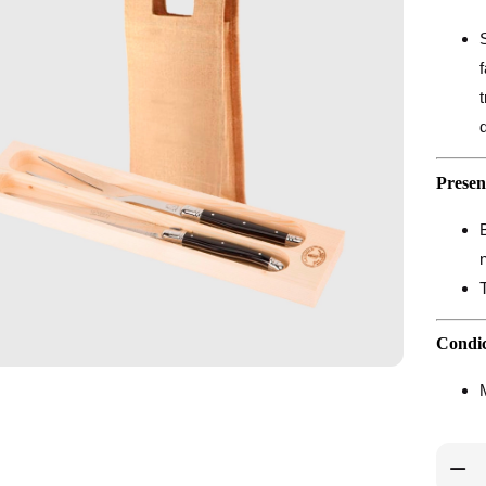
Presen
Condic