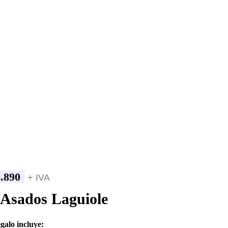
.890
+ IVA
 Asados Laguiole
egalo incluye: