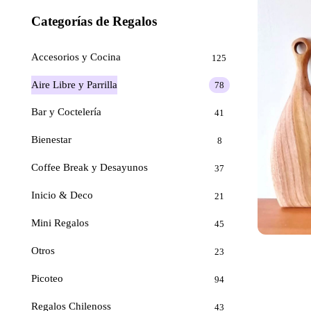
Categorías de Regalos
Accesorios y Cocina
125
Aire Libre y Parrilla
78
Bar y Coctelería
41
Bienestar
8
Coffee Break y Desayunos
37
Inicio & Deco
21
Mini Regalos
45
Otros
23
Picoteo
94
Regalos Chilenoss
43