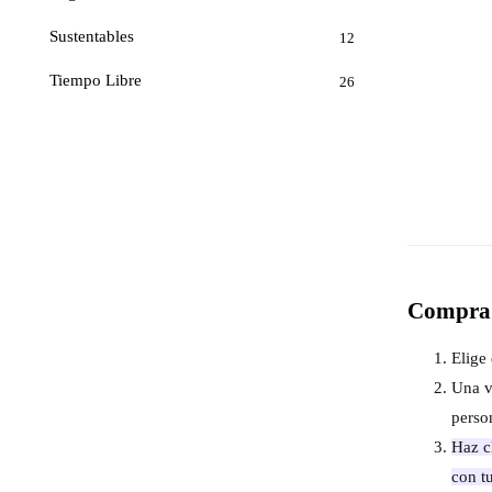
Sustentables
12
Tiempo Libre
26
Compra 
Elige 
Una v
perso
Haz cl
con t