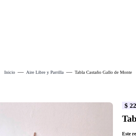
Inicio
Aire Libre y Parrilla
Tabla Castaño Gallo de Monte
$
22
lick to enlarge
Tab
Este r