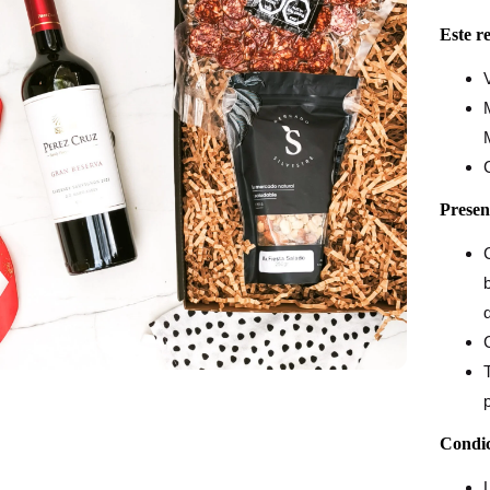
Este r
Presen
d
Condic