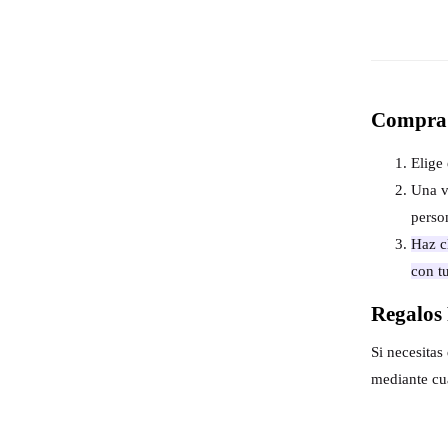
Compra 
Elige 
Una v
perso
Haz cl
con t
Regalos 
Si necesita
mediante cu