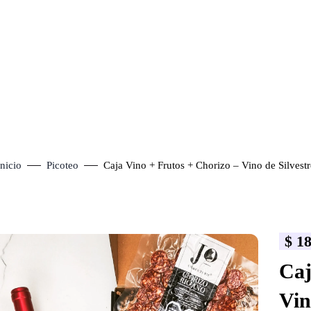
Inicio
Picoteo
Caja Vino + Frutos + Chorizo – Vino de Silvestr
$
18
lick to enlarge
Caj
Vin