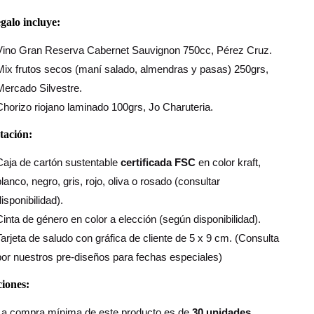
egalo incluye:
Vino Gran Reserva Cabernet Sauvignon 750cc, Pérez Cruz.
Mix frutos secos (maní salado, almendras y pasas) 250grs,
Mercado Silvestre.
Chorizo riojano laminado 100grs, Jo Charuteria.
tación:
Caja de cartón sustentable
certificada FSC
en color kraft,
blanco, negro, gris, rojo, oliva o rosado (consultar
isponibilidad).
Cinta de género en color a elección (según disponibilidad).
Tarjeta de saludo con gráfica de cliente de 5 x 9 cm. (Consulta
por nuestros pre-diseños para fechas especiales)
iones:
La compra mínima de este producto es de
30 unidades.