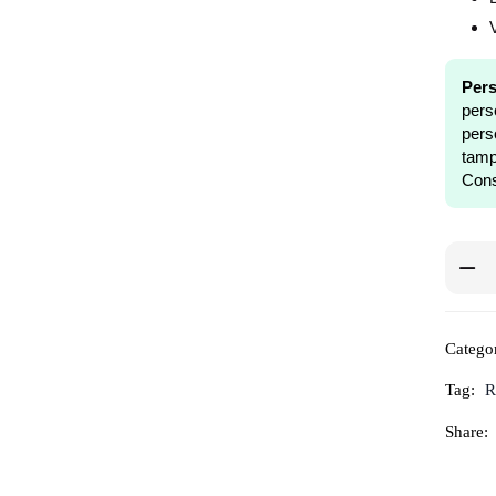
Pers
pers
pers
tam
Cons
Categor
Tag:
R
Share: