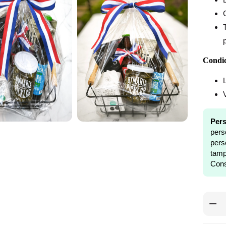
Condic
Pers
pers
pers
tam
Cons