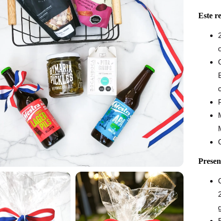
Este r
Presen