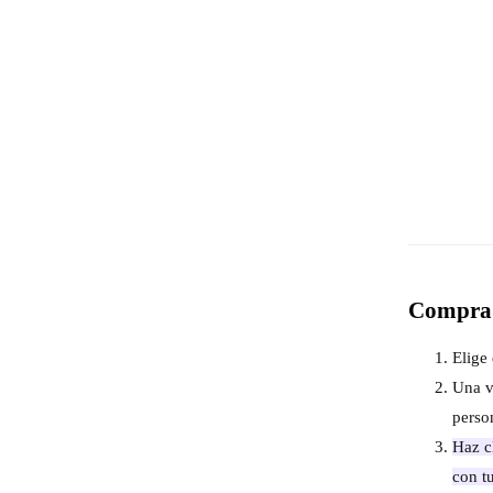
Compra 
Elige 
Una v
perso
Haz cl
con t