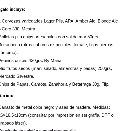
egalo incluye:
2 Cervezas variedades Lager Pils, APA, Amber Ale, Blonde Ale
o Cero 330, Mestra
Galletas pita chips artesanales con sal de mar 50grs.
Bocanboca (otros sabores disponibles: tomate, finas hierbas,
cúrcuma).
Pepinos dulces 430grs. By Maria.
Mix frutos secos (maní salado, almendras y pasas) 250grs,
Mercado Silvestre.
Chips de Papas, Camote, Zanahoria y Betarraga 30g, Flip.
tación:
Canasto de metal color negro y asas de madera. Medidas:
26×18,5x13cm (consultar por impresión en serigrafía, DTF o
grabado láser).
Envoltorio en celofán o papel mantequilla.