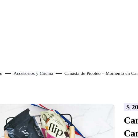
io
Accesorios y Cocina
Canasta de Picoteo – Momento en Ca
$
20
lick to enlarge
Can
Can