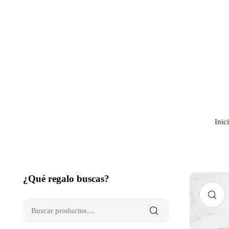
Inic
¿Qué regalo buscas?
C