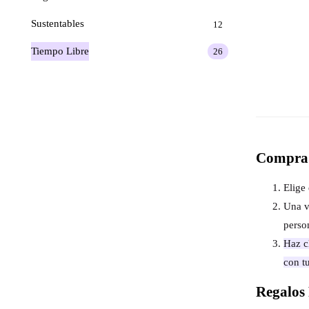
Sustentables
12
Tiempo Libre
26
Compra 
Elige 
Una v
perso
Haz cl
con t
Regalos 