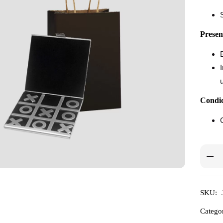
Presen
Condic
SKU:
Categor