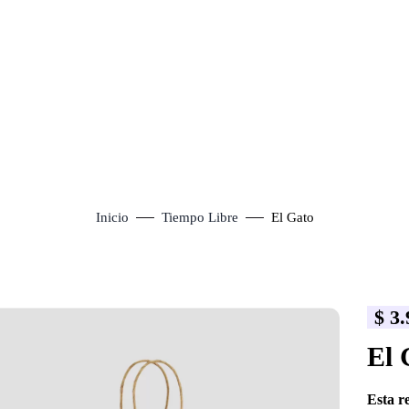
Inicio
Tiempo Libre
El Gato
$
3.
lick to enlarge
El 
Esta r