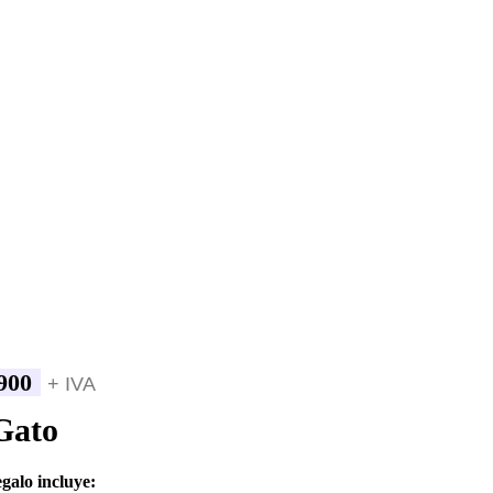
900
+ IVA
Gato
egalo incluye: