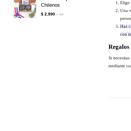
Elige 
Chilenos
Una v
$
2.990
+ IVA
perso
Haz cl
con t
Regalos 
Si necesita
mediante cu