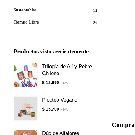
Sustentables
12
Tiempo Libre
26
Productos vistos recientemente
Trilogía de Ají y Pebre
Chileno
$
12.990
+ IVA
Picoteo Vegano
$
15.700
+ IVA
Compra 
Dúo de Alfajores