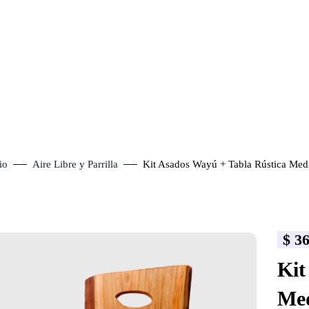
io
Aire Libre y Parrilla
Kit Asados Wayú + Tabla Rústica Med
$
36
lick to enlarge
Kit
Me