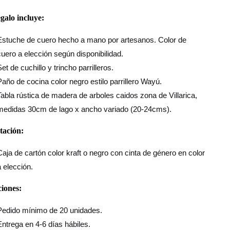
egalo incluye:
Estuche de cuero hecho a mano por artesanos. Color de
cuero a elección según disponibilidad.
et de cuchillo y trincho parrilleros.
Paño de cocina color negro estilo parrillero Wayú.
Tabla rústica de madera de arboles caidos zona de Villarica,
medidas 30cm de lago x ancho variado (20-24cms).
tación:
Caja de cartón color kraft o negro con cinta de género en color
a elección.
iones:
Pedido mínimo de 20 unidades.
Entrega en 4-6 días hábiles.