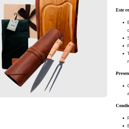
Este r
S
Presen
Condic