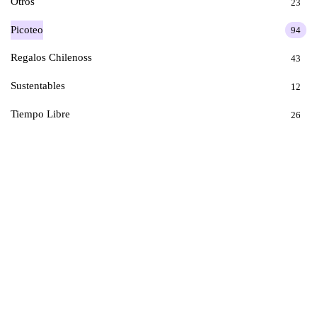
Otros
23
Picoteo
94
Regalos Chilenoss
43
Sustentables
12
Tiempo Libre
26