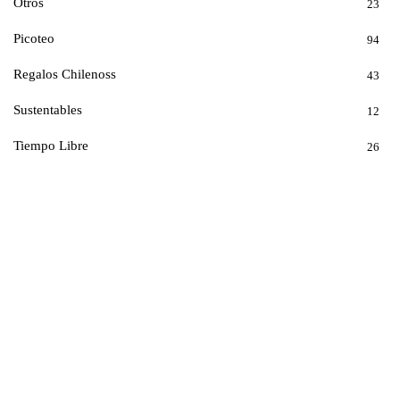
Otros
23
Picoteo
94
Regalos Chilenoss
43
Sustentables
12
Tiempo Libre
26