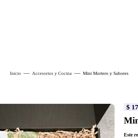
Inicio
Accesorios y Cocina
Mini Mortero y Sabores
$
17
lick to enlarge
Min
Este r