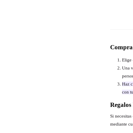
Compra 
Elige 
Una v
perso
Haz cl
con t
Regalos 
Si necesita
mediante cu