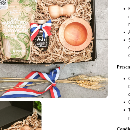
Presen
d
Condic