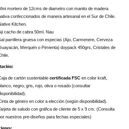
Mini mortero de 12cms de diametro con manito de madera
nativa confeccionados de manera artesanal en el Sur de Chile.
Native Kitchen.
Aji cacho de cabra 50ml. Nau
Sal parrillera gruesa con especias (Ajo, Carmenere, Cerveza
Guayacán, Merquén o Pimienta) doypack 450grs, Cristales de
Chile.
tación:
Caja de cartón sustentable
certificada FSC
en color kraft,
blanco, negro, gris, rojo, oliva o rosado (consultar
isponibilidad).
Cinta de género en color a elección (según disponibilidad).
Tarjeta de saludo con gráfica de cliente de 5 x 9 cm. (Consulta
por nuestros pre-diseños para fechas especiales)
iones: