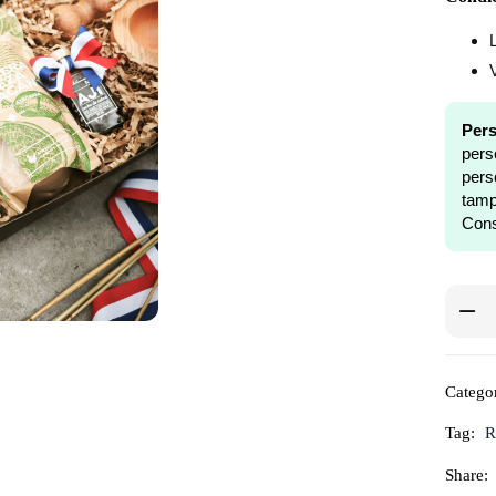
Pers
pers
pers
tam
Cons
Categor
Tag:
R
Share: