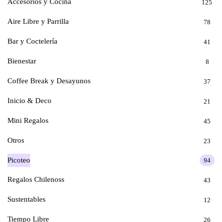
Accesorios y Cocina
125
Aire Libre y Parrilla
78
Bar y Coctelería
41
Bienestar
8
Coffee Break y Desayunos
37
Inicio & Deco
21
Mini Regalos
45
Otros
23
Picoteo
94
Regalos Chilenoss
43
Sustentables
12
Tiempo Libre
26