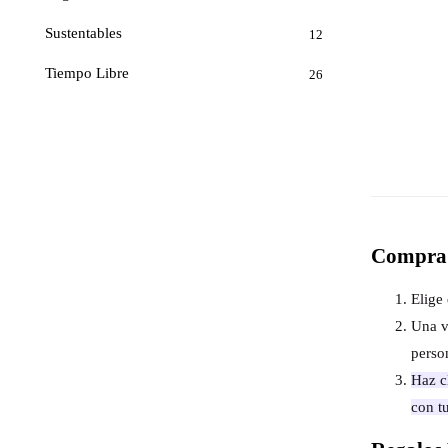
Sustentables
12
Tiempo Libre
26
Compra 
Elige 
Una v
perso
Haz cl
con t