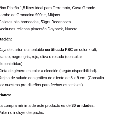
Vino Pipeño 1,5 litros ideal para Terremoto, Casa Grande.
Jarabe de Granadina 900cc, Mitjans
Galletas pita horneadas, 50grs,Bocanboca.
Aceitunas rellenas pimentón Doypack, Nucete
tación:
Caja de cartón sustentable
certificada FSC
en color kraft,
blanco, negro, gris, rojo, oliva o rosado (consultar
isponibilidad).
Cinta de género en color a elección (según disponibilidad).
Tarjeta de saludo con gráfica de cliente de 5 x 9 cm. (Consulta
por nuestros pre-diseños para fechas especiales)
iones:
La compra mínima de este producto es de
30 unidades.
Valor no incluye despacho.