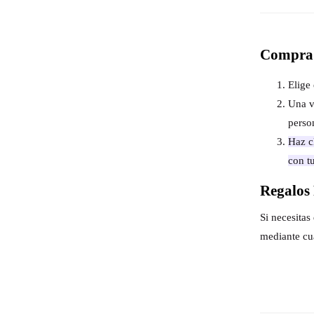
Compra 
Elige 
Una v
perso
Haz cl
con t
Regalos 
Si necesita
mediante cu