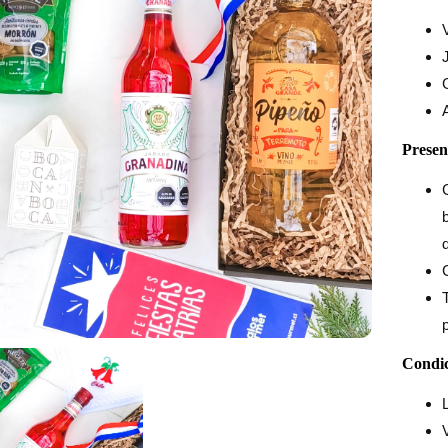
Presen
d
Condic