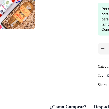
Pers
pers
pers
tam
Cons
Categor
Tag:
R
Share:
¿Como Comprar?
Despach