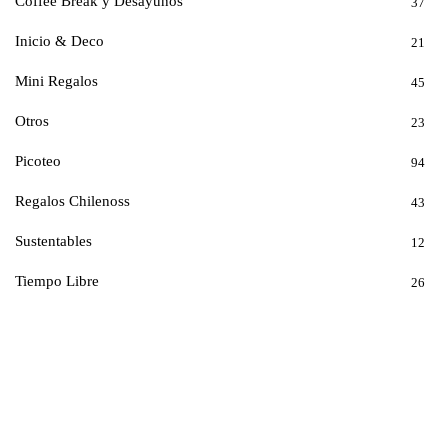
Coffee Break y Desayunos
37
Inicio & Deco
21
Mini Regalos
45
Otros
23
Picoteo
94
Regalos Chilenoss
43
Sustentables
12
Tiempo Libre
26