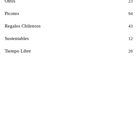
Otros
23
Picoteo
94
Regalos Chilenoss
43
Sustentables
12
Tiempo Libre
26