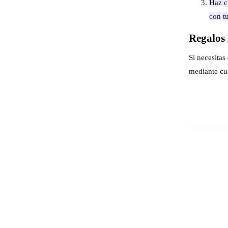
Haz cl
con t
Regalos 
Si necesita
mediante cu