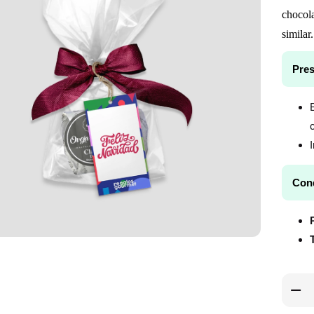
chocola
similar.
Pres
Con