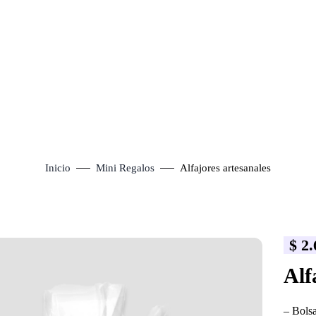
Inicio
Mini Regalos
Alfajores artesanales
$
2.
lick to enlarge
Alf
– Bolsa