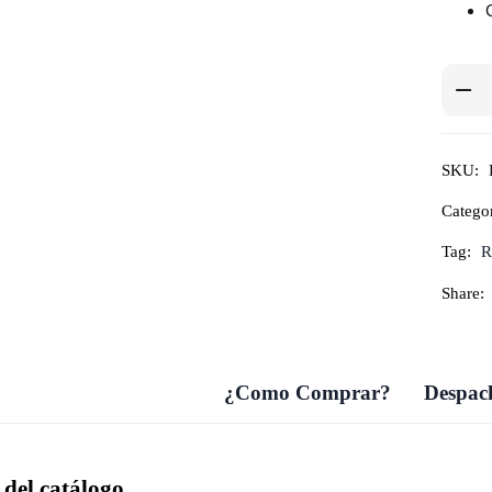
SKU:
Catego
Tag:
R
Share:
¿Como Comprar?
Despach
del catálogo