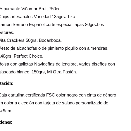
Espumante Viñamar Brut, 750cc.
Chips artesanales Variedad 135grs. Tika
Jamón Serrano Español corte especial tapas 80grs.Los
Astures.
Pita Crackers 50grs. Bocanboca.
Pesto de alcachofas o de pimiento piquillo con almendras,
140grs, Perfect Choice.
Bolsa con galletas Navideñas de jengibre, varios diseños con
glaseado blanco, 150grs, Mi Otra Pasión.
tación:
Caja cartulina certificada FSC color negro con cinta de género
en color a elección con tarjeta de saludo personalizado de
5x9cm.
iones: