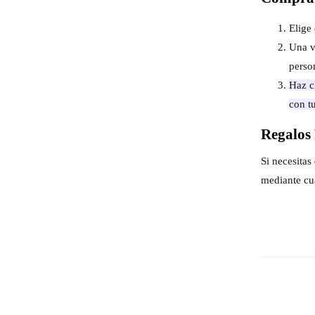
Elige 
Una v
perso
Haz cl
con t
Regalos 
Si necesita
mediante cu