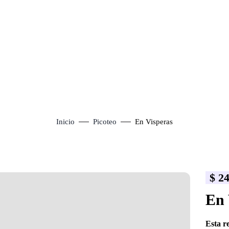
Inicio
Picoteo
En Visperas
$
24
lick to enlarge
En 
Esta r