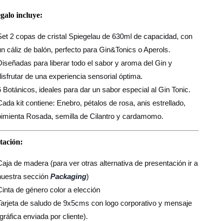
egalo incluye:
Set 2 copas de cristal Spiegelau de 630ml de capacidad, con
un cáliz de balón, perfecto para Gin&Tonics o Aperols.
Diseñadas para liberar todo el sabor y aroma del Gin y
disfrutar de una experiencia sensorial óptima.
6 Botánicos, ideales para dar un sabor especial al Gin Tonic.
Cada kit contiene: Enebro, pétalos de rosa, anis estrellado,
pimienta Rosada, semilla de Cilantro y cardamomo.
tación:
Caja de madera (para ver otras alternativa de presentación ir a
nuestra sección
Packaging
)
Cinta de género color a elección
Tarjeta de saludo de 9x5cms con logo corporativo y mensaje
(gráfica enviada por cliente).