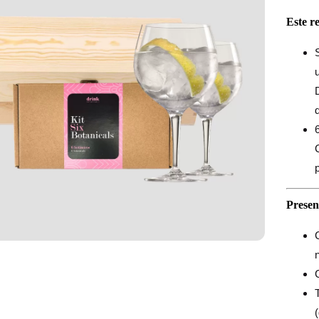
Este r
Presen