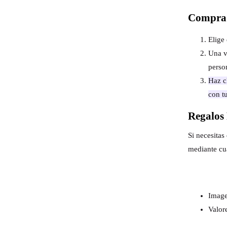
Compra 
Elige 
Una v
perso
Haz cl
con t
Regalos 
Si necesita
mediante cu
Image
Valor