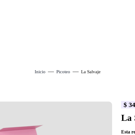
Inicio
Picoteo
La Salvaje
$
34
lick to enlarge
La 
Esta r