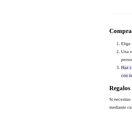
Compra 
Elige 
Una v
perso
Haz cl
con t
Regalos 
Si necesita
mediante cu