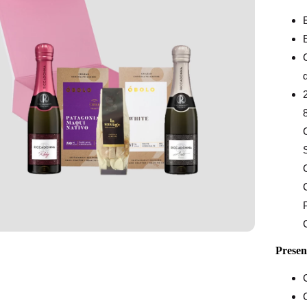
d
Presen