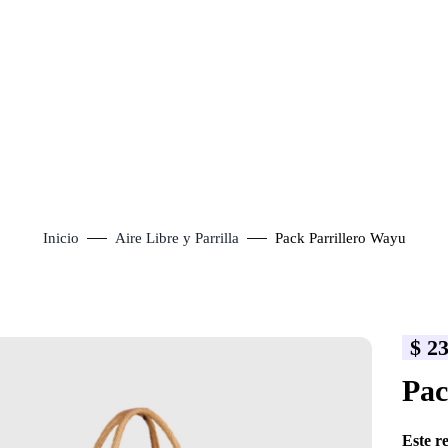
Inicio
Aire Libre y Parrilla
Pack Parrillero Wayu
$
23
lick to enlarge
Pac
Este r