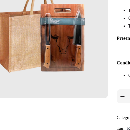
Presen
Condic
Catego
Tag:
R