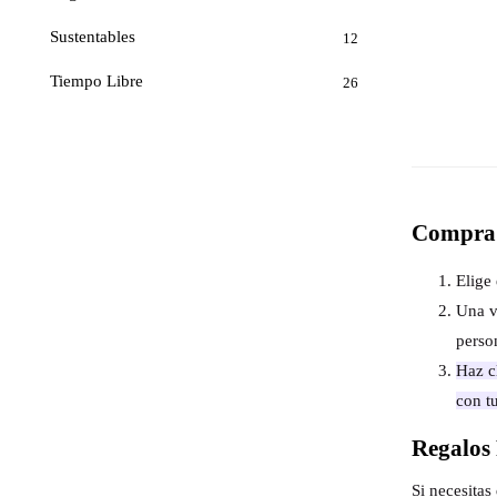
Sustentables
12
Tiempo Libre
26
Compra 
Elige 
Una v
perso
Haz cl
con t
Regalos 
Si necesita