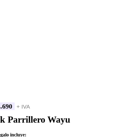
.690
+ IVA
k Parrillero Wayu
egalo incluye: