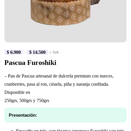
$
6.900
-
$
14.500
+ IVA
Pascua Furoshiki
– Pan de Pascua artesanal de dulcería premium con nueces,
cranberries, pasa al ron, ciruela, piña y naranja confitada.
Disponible en
250grs, 500grs y 750grs
Presentación:
Envuelto en tela, con técnica japonesa Furoshiki con tela