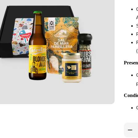
Presen
Condic