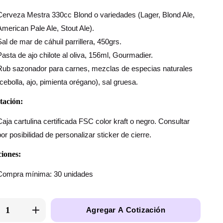
Cerveza Mestra 330cc Blond o variedades (Lager, Blond Ale,
American Pale Ale, Stout Ale).
Sal de mar de cáhuil parrillera, 450grs.
Pasta de ajo chilote al oliva, 156ml, Gourmadier.
Rub sazonador para carnes, mezclas de especias naturales
(cebolla, ajo, pimienta orégano), sal gruesa.
tación:
Caja cartulina certificada FSC color kraft o negro. Consultar
por posibilidad de personalizar sticker de cierre.
iones:
Compra mínima: 30 unidades
Agregar A Cotización