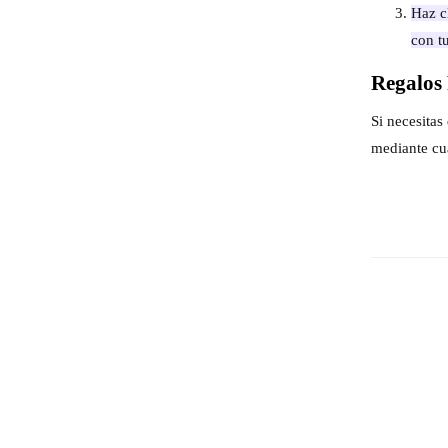
Haz cl
con t
Regalos 
Si necesita
mediante cu