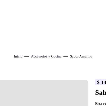
Inicio
Accesorios y Cocina
Sabor Amarillo
$
14
lick to enlarge
Sab
Esta r