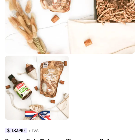
$
13.990
+ IVA