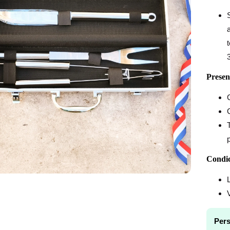
Presen
Condic
Pers