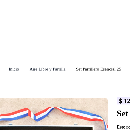
Inicio
Aire Libre y Parrilla
Set Parrillero Esencial 25
$
12
lick to enlarge
Set
Este r