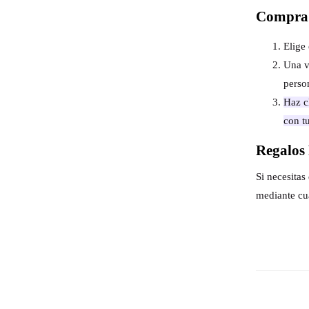
Compra 
Elige 
Una v
perso
Haz cl
con t
Regalos 
Si necesita
mediante cu