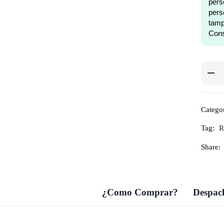
pers
pers
tam
Cons
Catego
Tag:
R
Share:
¿Como Comprar?
Despach