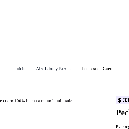
Inicio
Aire Libre y Parrilla
Pechera de Cuero
$
33
lick to enlarge
Pec
Este re