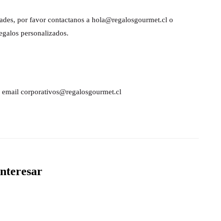
dades, por favor contactanos a hola@regalosgourmet.cl o
egalos personalizados.
al email corporativos@regalosgourmet.cl
nteresar