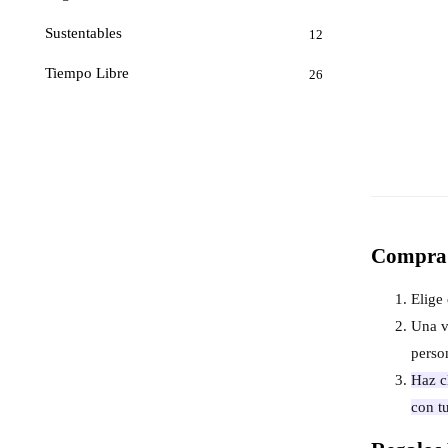
Sustentables
12
Tiempo Libre
26
Compra 
Elige 
Una v
perso
Haz cl
con t