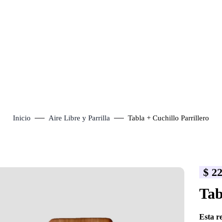
Inicio
Aire Libre y Parrilla
Tabla + Cuchillo Parrillero
$
22
lick to enlarge
Tab
Esta r