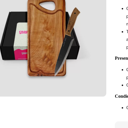
Presen
Condic