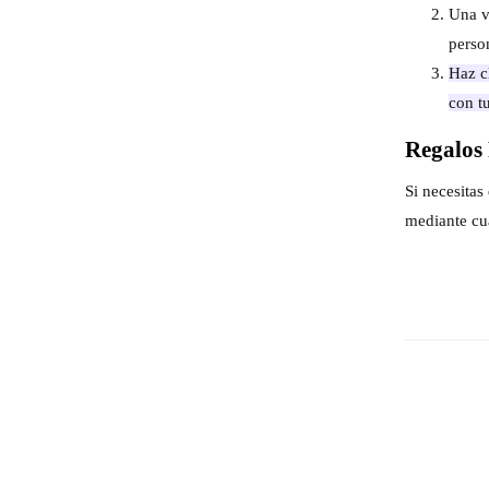
Una v
perso
Haz cl
con t
Regalos 
Si necesita
mediante cu