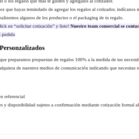
el o los regalos que más te gusten y agrégalos al cotizador.
ez que hayas temindado de agregar los regalos al cotizador, indícanos 
nalizemos algunos de los productos o el packaging de tu regalo.
ick en “solicitar cotización” y listo!
Nuestro team comercial se contac
u pedido
Personzalizados
s que preparamos propuestas de regalos 100% a la medida de tus necesi
alquiera de nuestros medios de comunicación indicando que necesitas r
n referencial
es y disponibilidad sujetos a confirmación mediante cotización formal 