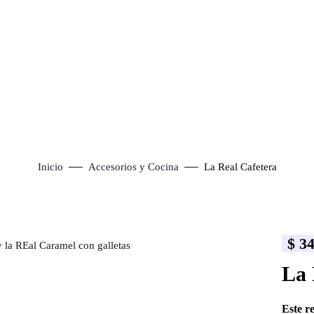
Inicio
Accesorios y Cocina
La Real Cafetera
$
34
lick to enlarge
La 
Este r