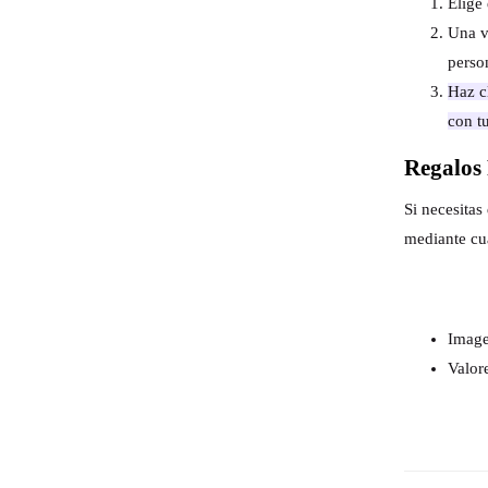
Elige 
Una v
perso
Haz cl
con t
Regalos 
Si necesita
mediante cu
Image
Valor