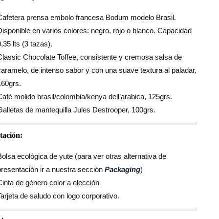
Cafetera prensa embolo francesa Bodum modelo Brasil.
Disponible en varios colores: negro, rojo o blanco. Capacidad
,35 lts (3 tazas).
Classic Chocolate Toffee, consistente y cremosa salsa de
caramelo, de intenso sabor y con una suave textura al paladar,
160grs.
Café molido brasil/colombia/kenya dell’arabica, 125grs.
Galletas de mantequilla Jules Destrooper, 100grs.
tación:
Bolsa ecológica de yute (para ver otras alternativa de
presentación ir a nuestra sección
Packaging
)
Cinta de género color a elección
Tarjeta de saludo con logo corporativo.