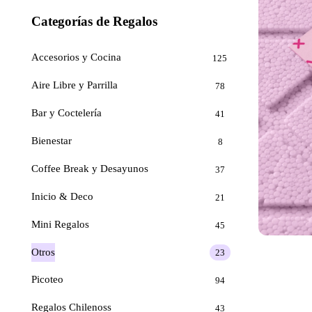
Categorías de Regalos
Accesorios y Cocina
125
Aire Libre y Parrilla
78
Bar y Coctelería
41
Bienestar
8
Coffee Break y Desayunos
37
Inicio & Deco
21
Mini Regalos
45
Otros
23
Picoteo
94
Regalos Chilenoss
43