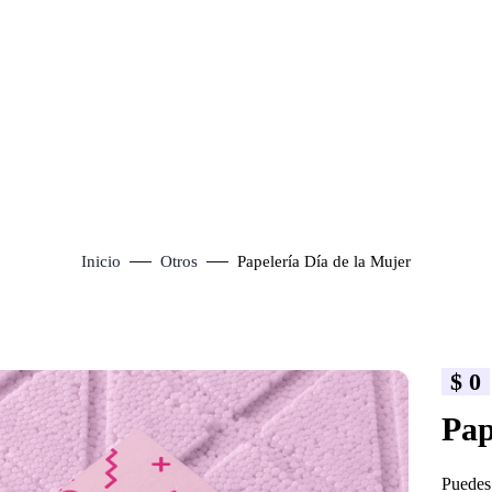
Inicio
Otros
Papelería Día de la Mujer
$
0
lick to enlarge
Pap
Puedes 