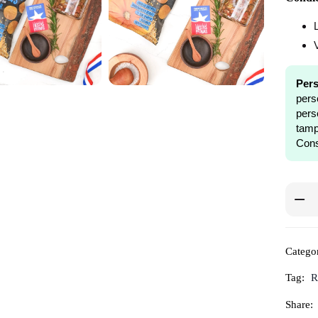
Pers
pers
pers
tam
Cons
Categor
Tag:
R
Share: