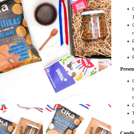
Presen
d
Condic