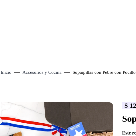
Inicio
Accesorios y Cocina
Sopaipillas con Pebre con Pocillo
$
12
lick to enlarge
Sop
Este r