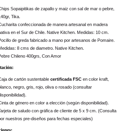
Chips Sopaipitikas de zapallo y maiz con sal de mar o pebre,
140gr, Tika.
Cucharita confeccionada de manera artesanal en madera
nativa en el Sur de Chile. Native Kitchen. Medidas: 10 cm.
Pocillo de greda fabricado a mano por artesanos de Pomaire.
Medidas: 8 cms de diametro. Native Kitchen.
Pebre Chileno 400grs, Con Amor
tación:
Caja de cartón sustentable
certificada FSC
en color kraft,
blanco, negro, gris, rojo, oliva o rosado (consultar
isponibilidad).
Cinta de género en color a elección (según disponibilidad).
Tarjeta de saludo con gráfica de cliente de 5 x 9 cm. (Consulta
por nuestros pre-diseños para fechas especiales)
iones: