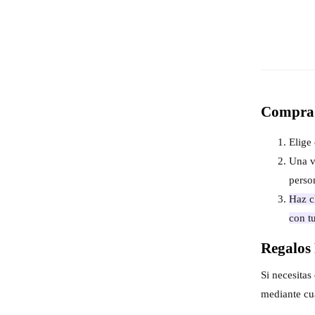
Compra 
Elige 
Una v
perso
Haz cl
con t
Regalos 
Si necesita
mediante cu