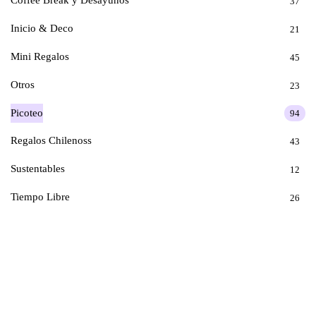
Coffee Break y Desayunos
37
Inicio & Deco
21
Mini Regalos
45
Otros
23
Picoteo
94
Regalos Chilenoss
43
Sustentables
12
Tiempo Libre
26